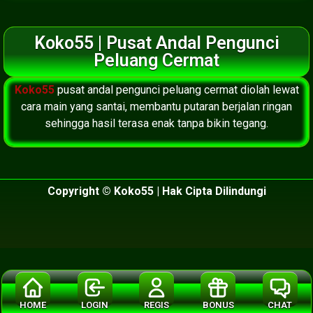
Koko55 | Pusat Andal Pengunci
Peluang Cermat
Koko55
pusat andal pengunci peluang cermat diolah lewat
cara main yang santai, membantu putaran berjalan ringan
sehingga hasil terasa enak tanpa bikin tegang.
Copyright © Koko55 | Hak Cipta Dilindungi
HOME
LOGIN
REGIS
BONUS
CHAT