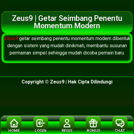
Zeus9 | Getar Seimbang Penentu
Momentum Modern
Zeus9
getar seimbang penentu momentum modern dibentuk
dengan sistem yang mudah dinikmati, membantu susunan
permainan simpel sehingga mudah dicoba pemain baru.
Copyright © Zeus9 | Hak Cipta Dilindungi
HOME
LOGIN
REGIS
BONUS
CHAT