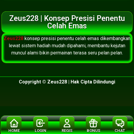
Zeus228 | Konsep Presisi Penentu
Celah Emas
Zeus228
konsep presisi penentu celah emas dikembangkan
lewat sistem hadiah mudah dipahami, membantu kejutan
muncul alami bikin permainan terasa seru pelan pelan.
Copyright © Zeus228 | Hak Cipta Dilindungi
HOME
LOGIN
REGIS
BONUS
CHAT