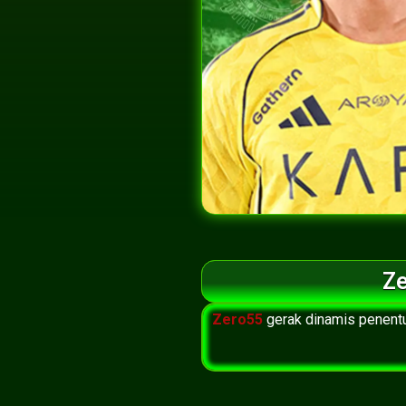
Ze
Zero55
gerak dinamis penentu