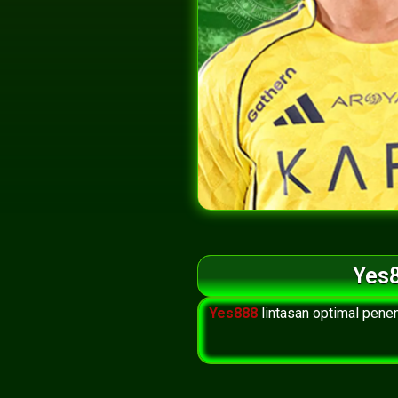
Yes8
Yes888
lintasan optimal pene