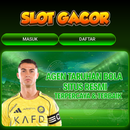
MASUK
DAFTAR