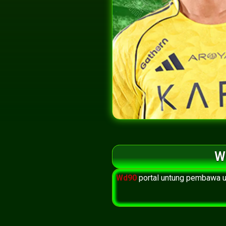
W
Wd90
portal untung pembawa ut