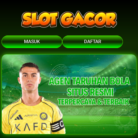
MASUK
DAFTAR