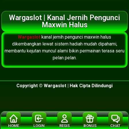
Wargaslot | Kanal Jernih Pengunci
Maxwin Halus
Wargaslot
kanal jernih pengunci maxwin halus
dikembangkan lewat sistem hadiah mudah dipahami,
membantu kejutan muncul alami bikin permainan terasa seru
pelan pelan.
Copyright © Wargaslot | Hak Cipta Dilindungi
HOME
LOGIN
REGIS
BONUS
CHAT