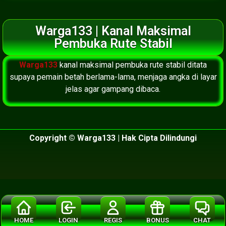
Warga133 | Kanal Maksimal
Pembuka Rute Stabil
Warga133
kanal maksimal pembuka rute stabil ditata
supaya pemain betah berlama-lama, menjaga angka di layar
jelas agar gampang dibaca.
Copyright © Warga133 | Hak Cipta Dilindungi
HOME
LOGIN
REGIS
BONUS
CHAT