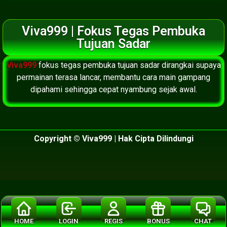
Viva999 | Fokus Tegas Pembuka
Tujuan Sadar
Viva999
fokus tegas pembuka tujuan sadar dirangkai supaya
permainan terasa lancar, membantu cara main gampang
dipahami sehingga cepat nyambung sejak awal.
Copyright © Viva999 | Hak Cipta Dilindungi
HOME
LOGIN
REGIS
BONUS
CHAT