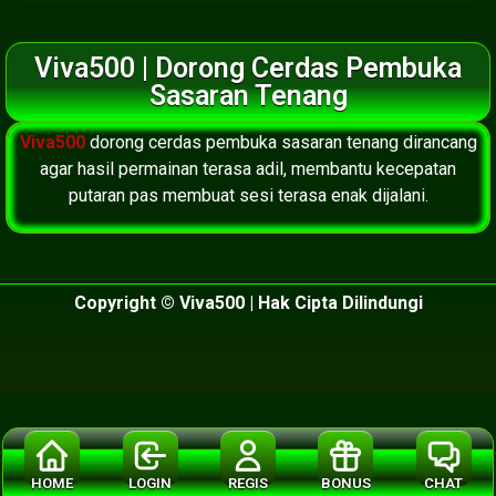
Viva500 | Dorong Cerdas Pembuka
Sasaran Tenang
Viva500
dorong cerdas pembuka sasaran tenang dirancang
agar hasil permainan terasa adil, membantu kecepatan
putaran pas membuat sesi terasa enak dijalani.
Copyright © Viva500 | Hak Cipta Dilindungi
HOME
LOGIN
REGIS
BONUS
CHAT