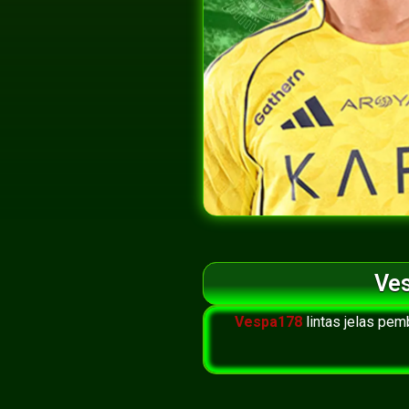
Ves
Vespa178
lintas jelas pem