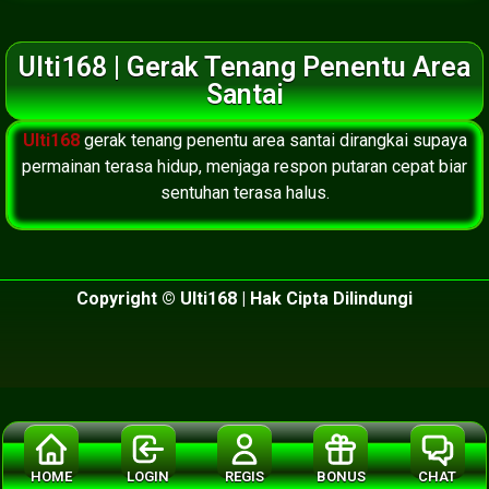
Ulti168 | Gerak Tenang Penentu Area
Santai
Ulti168
gerak tenang penentu area santai dirangkai supaya
permainan terasa hidup, menjaga respon putaran cepat biar
sentuhan terasa halus.
Copyright © Ulti168 | Hak Cipta Dilindungi
HOME
LOGIN
REGIS
BONUS
CHAT