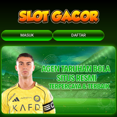
MASUK
DAFTAR