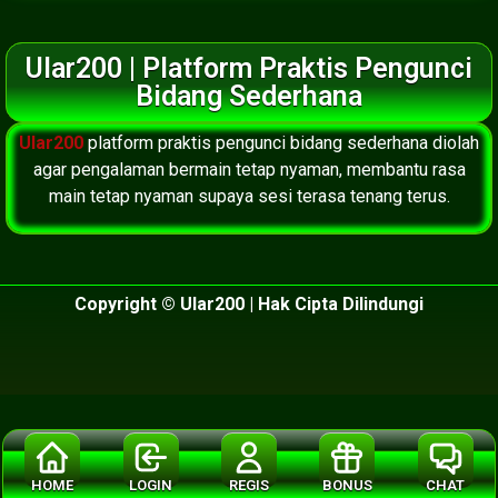
Ular200 | Platform Praktis Pengunci
Bidang Sederhana
Ular200
platform praktis pengunci bidang sederhana diolah
agar pengalaman bermain tetap nyaman, membantu rasa
main tetap nyaman supaya sesi terasa tenang terus.
Copyright © Ular200 | Hak Cipta Dilindungi
HOME
LOGIN
REGIS
BONUS
CHAT