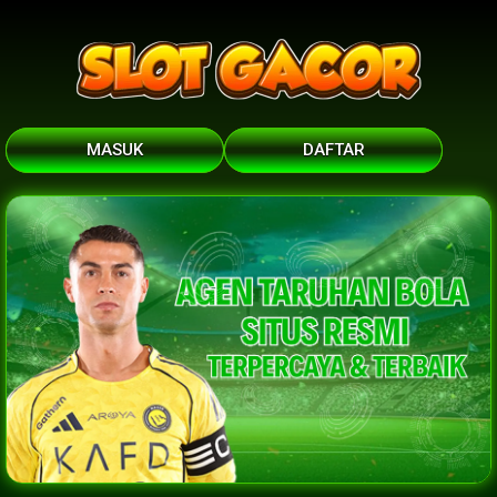
MASUK
DAFTAR