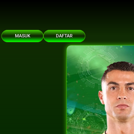
MASUK
DAFTAR