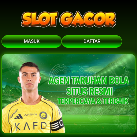
MASUK
DAFTAR