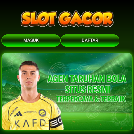
MASUK
DAFTAR