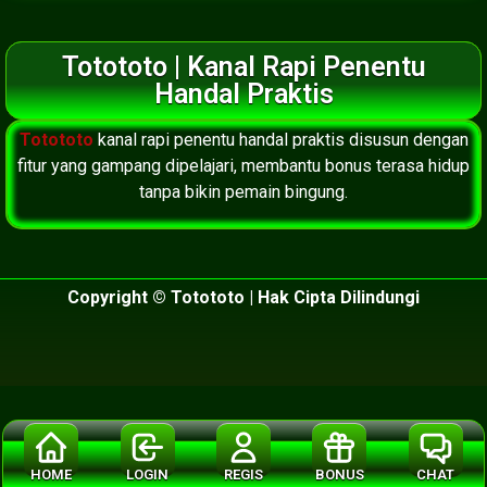
Totototo | Kanal Rapi Penentu
Handal Praktis
Totototo
kanal rapi penentu handal praktis disusun dengan
fitur yang gampang dipelajari, membantu bonus terasa hidup
tanpa bikin pemain bingung.
Copyright © Totototo | Hak Cipta Dilindungi
HOME
LOGIN
REGIS
BONUS
CHAT