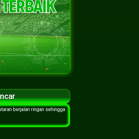
ancar
taran berjalan ringan sehingga