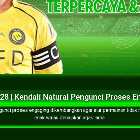
28 | Kendali Natural Pengunci Proses E
ngunci proses engaging dikembangkan agar alur permainan tidak 
enak walau dimainkan agak lama.