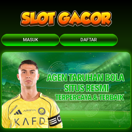
MASUK
DAFTAR