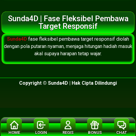
Sunda4D | Fase Fleksibel Pembawa
Target Responsif
Sunda4D
fase fleksibel pembawa target responsif diolah
dengan pola putaran nyaman, menjaga hitungan hadiah masuk
akal supaya harapan tetap wajar.
Copyright © Sunda4D | Hak Cipta Dilindungi
HOME
LOGIN
REGIS
BONUS
CHAT