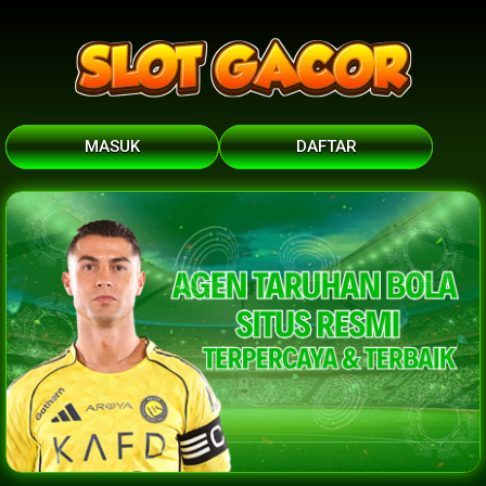
MASUK
DAFTAR