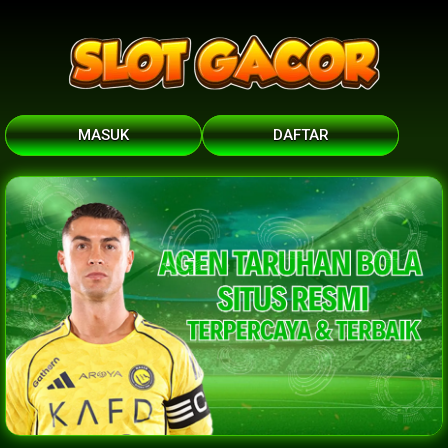
MASUK
DAFTAR