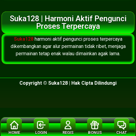
Suka128 | Harmoni Aktif Pengunci
Proses Terpercaya
Suka128
harmoni aktif pengunci proses terpercaya
dikembangkan agar alur permainan tidak ribet, menjaga
permainan tetap enak walau dimainkan agak lama.
Copyright © Suka128 | Hak Cipta Dilindungi
HOME
LOGIN
REGIS
BONUS
CHAT