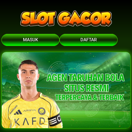
MASUK
DAFTAR