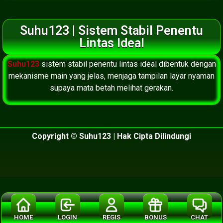
Suhu123 | Sistem Stabil Penentu
Lintas Ideal
Suhu123
sistem stabil penentu lintas ideal dibentuk dengan
mekanisme main yang jelas, menjaga tampilan layar nyaman
supaya mata betah melihat gerakan.
Copyright © Suhu123 | Hak Cipta Dilindungi
HOME
LOGIN
REGIS
BONUS
CHAT