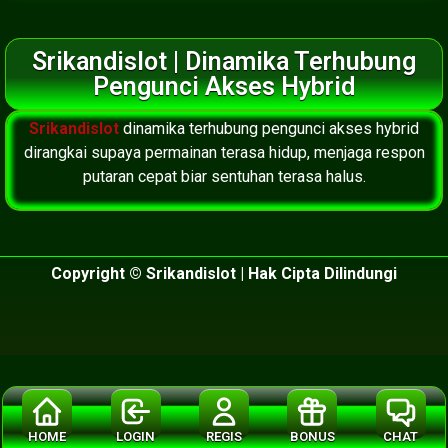
Srikandislot | Dinamika Terhubung
Pengunci Akses Hybrid
Srikandislot
dinamika terhubung pengunci akses hybrid
dirangkai supaya permainan terasa hidup, menjaga respon
putaran cepat biar sentuhan terasa halus.
Copyright © Srikandislot | Hak Cipta Dilindungi
HOME
LOGIN
REGIS
BONUS
CHAT