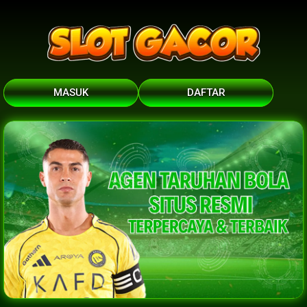
MASUK
DAFTAR