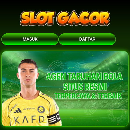
MASUK
DAFTAR