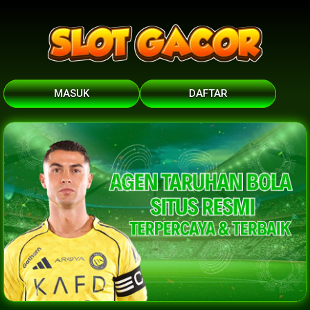
MASUK
DAFTAR