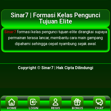
Sinar7 | Formasi Kelas Pengunci
Tujuan Elite
Sinar7
formasi kelas pengunci tujuan elite dirangkai supaya
permainan terasa lancar, membantu cara main gampang
dipahami sehingga cepat nyambung sejak awal.
Copyright © Sinar7 | Hak Cipta Dilindungi
HOME
LOGIN
REGIS
BONUS
CHAT