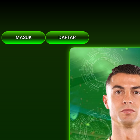
MASUK
DAFTAR