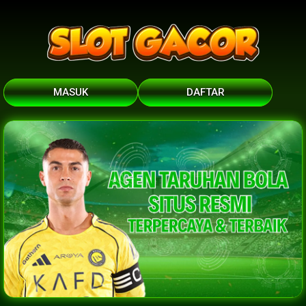
MASUK
DAFTAR