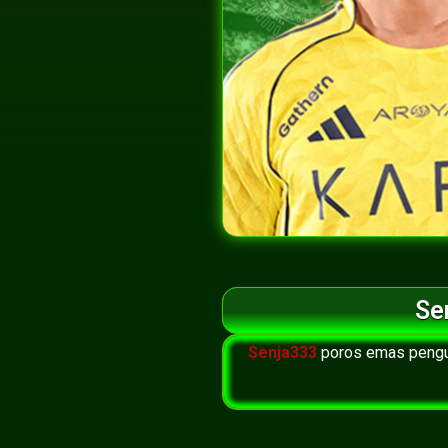
Se
Senja333
poros emas pengun