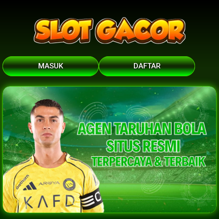
MASUK
DAFTAR