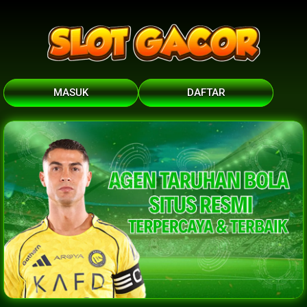
MASUK
DAFTAR