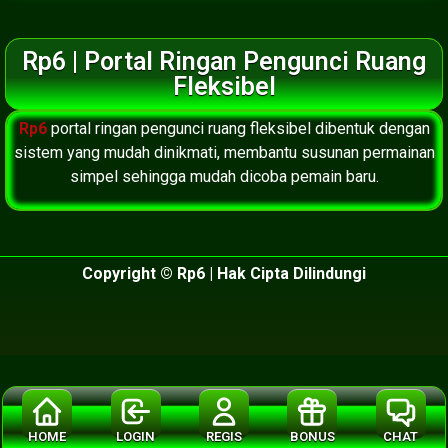
Rp6 | Portal Ringan Pengunci Ruang
Fleksibel
Rp6
portal ringan pengunci ruang fleksibel dibentuk dengan
sistem yang mudah dinikmati, membantu susunan permainan
simpel sehingga mudah dicoba pemain baru.
Copyright © Rp6 | Hak Cipta Dilindungi
HOME
LOGIN
REGIS
BONUS
CHAT