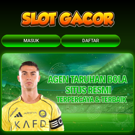
MASUK
DAFTAR