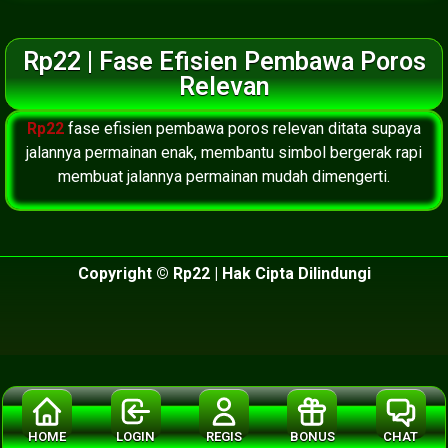
Rp22 | Fase Efisien Pembawa Poros
Relevan
Rp22
fase efisien pembawa poros relevan ditata supaya
jalannya permainan enak, membantu simbol bergerak rapi
membuat jalannya permainan mudah dimengerti.
Copyright © Rp22 | Hak Cipta Dilindungi
HOME
LOGIN
REGIS
BONUS
CHAT