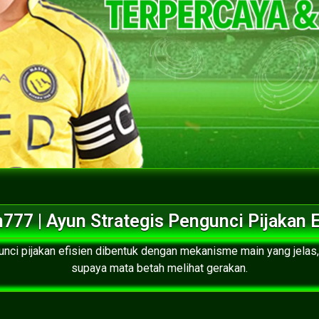
777 | Ayun Strategis Pengunci Pijakan E
unci pijakan efisien dibentuk dengan mekanisme main yang jelas
supaya mata betah melihat gerakan.