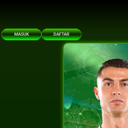
MASUK
DAFTAR