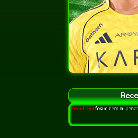
Rece
Receh188
fokus bernilai pene