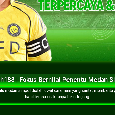
h188 | Fokus Bernilai Penentu Medan S
ntu medan simpel diolah lewat cara main yang santai, membantu p
hasil terasa enak tanpa bikin tegang.