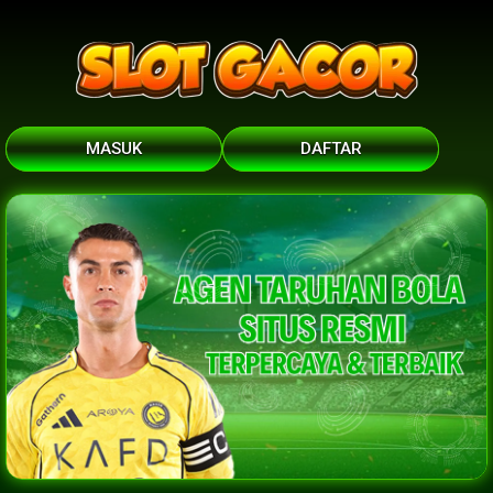
MASUK
DAFTAR