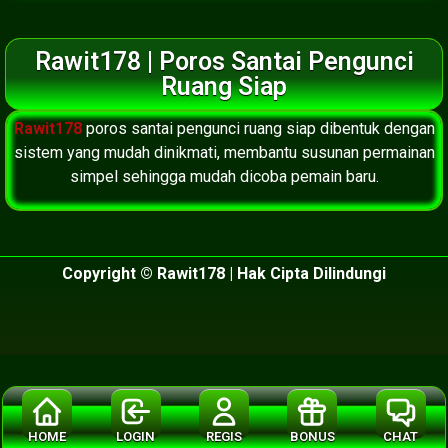
Rawit178 | Poros Santai Pengunci
Ruang Siap
Rawit178
poros santai pengunci ruang siap dibentuk dengan
sistem yang mudah dinikmati, membantu susunan permainan
simpel sehingga mudah dicoba pemain baru.
Copyright © Rawit178 | Hak Cipta Dilindungi
HOME
LOGIN
REGIS
BONUS
CHAT