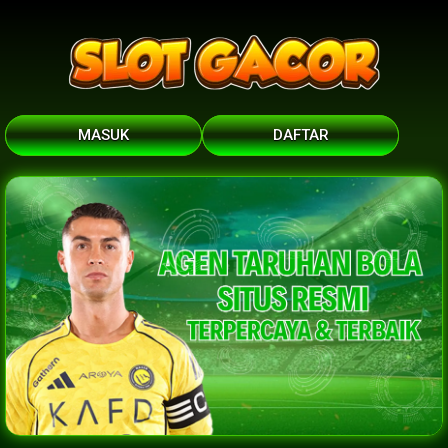
MASUK
DAFTAR