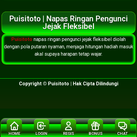
Puisitoto | Napas Ringan Pengunci
Jejak Fleksibel
Puisitoto
napas ringan pengunci jejak fleksibel diolah
dengan pola putaran nyaman, menjaga hitungan hadiah masuk
akal supaya harapan tetap wajar.
Copyright © Puisitoto | Hak Cipta Dilindungi
HOME
LOGIN
REGIS
BONUS
CHAT