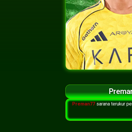
Preman
Preman77
sarana terukur pe