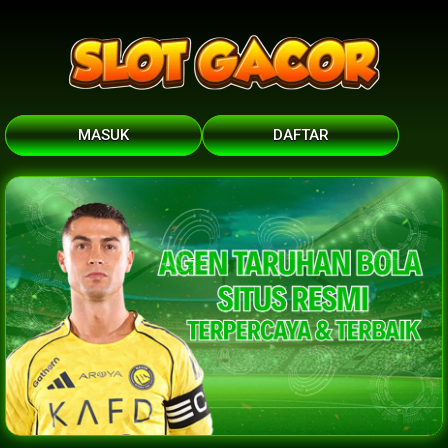
MASUK
DAFTAR