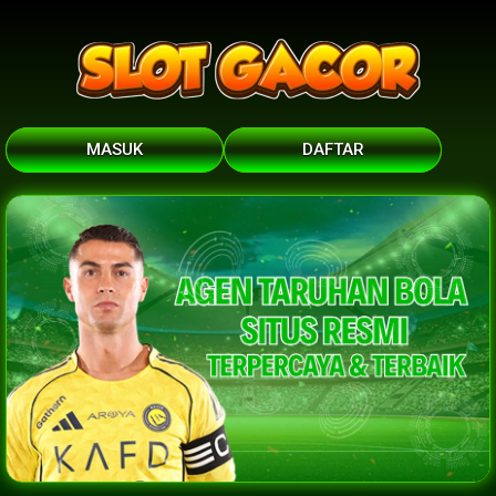
MASUK
DAFTAR