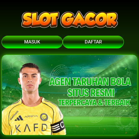
MASUK
DAFTAR