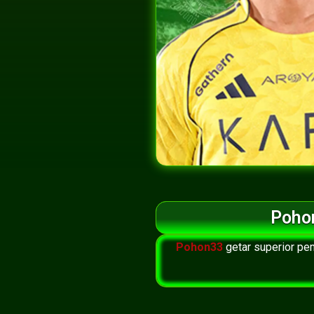
Poho
Pohon33
getar superior pe