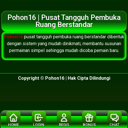
Pohon16 | Pusat Tangguh Pembuka
Ruang Berstandar
Pohon16
pusat tangguh pembuka ruang berstandar dibentuk
dengan sistem yang mudah dinikmati, membantu susunan
permainan simpel sehingga mudah dicoba pemain baru.
Copyright © Pohon16 | Hak Cipta Dilindungi
HOME
LOGIN
REGIS
BONUS
CHAT